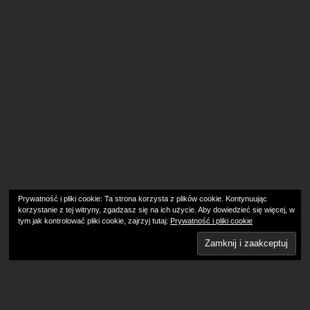
Copyright © 2019 FOTOGRAFIA Grzegorz Laskowski -
Fotograf ślubny, fotografuję sesje ciążowe, plenerowe,
portretowe, rodzinne na terenie Trójmiasta i okolicy Redy,
Wejherowa i Rumi.
Fotograf ślubny Grzegorz Laskowski Reda, Wejherowo,
Gdynia, Sopot, Gdańsk i okolice Trójmiasta.
Podane ceny są cenami brutto. Niniejsza oferta ma charakter
informacyjny i nie stanowi oferty handlowej w rozumieniu
Art.66 §1 Kodeksu Cywilnego.
Realizacja DIVart.pl