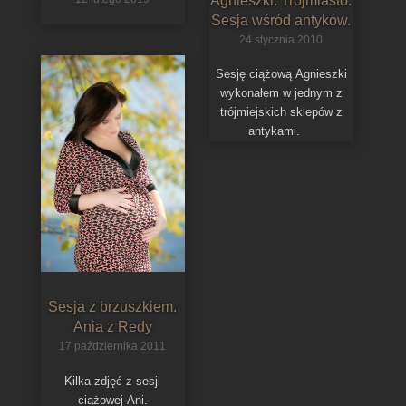
Z sesji z brzuszkiem
Sesja ciążowa
Agnieszki. Trójmiasto.
12 lutego 2019
Sesja wśród antyków.
24 stycznia 2010
Sesję ciążową Agnieszki
wykonałem w jednym z
trójmiejskich sklepów z
antykami.
Sesja z brzuszkiem.