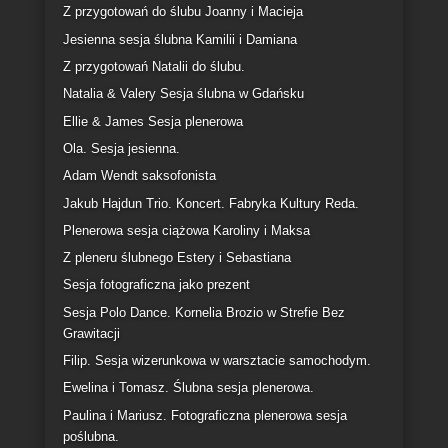
Sesja biznesowa dla „Manufaktura Piękna Kamila
Hildebrand” w Żukowie.
Rabat na fotografię ślubną.
Sesja Mateusza, fana serialu „Peaky Blinders”.
Paulina
Z przygotowań do ślubu Joanny i Macieja
Jesienna sesja ślubna Kamilii i Damiana
Z przygotowań Natalii do ślubu.
Natalia & Valery Sesja ślubna w Gdańsku
Ellie & James Sesja plenerowa
Ola. Sesja jesienna.
Adam Wendt saksofonista
Jakub Hajdun Trio. Koncert. Fabryka Kultury Reda.
Plenerowa sesja ciążowa Karoliny i Maksa
Z pleneru ślubnego Estery i Sebastiana