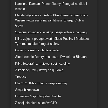
Sesja fotograficzna jako prezent
Sesja Polo Dance. Kornelia Brozio w Strefie Bez
Grawitacji
Filip. Sesja wizerunkowa w warsztacie samochodym.
Ewelina i Tomasz. Ślubna sesja plenerowa.
Paulina i Mariusz. Fotograficzna plenerowa sesja
poślubna.
Karolina i Damian. Plener ślubny. Fotograf na ślub i
wesele.
Magda Węckowicz i Adam Ptak- trenerzy personalni.
Wizerunkowa sesja na sali fitness Energy Club w
Gdyni
Szalone szwagierki w akcji. Sesja kobieca na plaży.
Kilka zdjęć z przygotowań i ślubu Pauliny i Mariusza.
Tym razem jako fotograf ślubny.
Ojciec z synem i ich deskorolki.