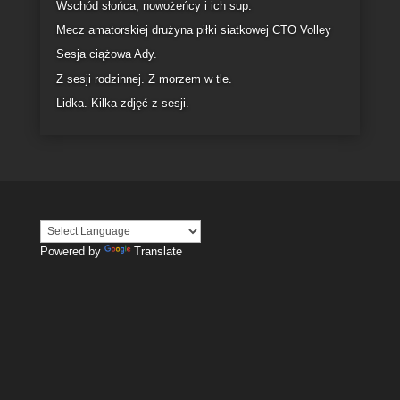
Ślub i wesele Doroty i Łukasza. Dworek na Blotach
Kilka fotografii z majowej sesji Karoliny
Z kobiecej i zmysłowej sesji. Maja.
Trębacz
Dla CTO. Kilka zdjęć z sesji zimowej
Sesja biznesowa
Brzozowy Gaj- fotografia obiektu
Z sesji dla sieci sklepów CTO
Wschód słońca, nowożeńcy i ich sup.
Mecz amatorskiej drużyna piłki siatkowej CTO Volley
Sesja ciążowa Ady.
Z sesji rodzinnej. Z morzem w tle.
Lidka. Kilka zdjęć z sesji.